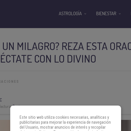
ASTROLOGÍA
BIENESTAR
 UN MILAGRO? REZA ESTA ORAC
ÉCTATE CON LO DIVINO
RACIONES
C
lectura:
3 min
Este sitio web utiliza cookies necesarias, analíticas y
publicitarias para mejorar la experiencia de navegación
del Usuario, mostrar anuncios de interés y recopilar