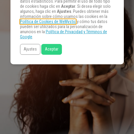
datos estadísticos. Para permitir el uso de todo tipo
de cookies haga clic en
Aceptar
. Si desea elegir solo
algunos, haga clic en
Ajustes
. Puedes obtener más
información sobre cómo usamos las cookies en la
Política de Cookies de WeMystic
y cómo tus datos
pueden ser utilizados para la personalización de
anuncios en la
Política de Privacidad y Términos de
Google
.
Ajustes
Aceptar