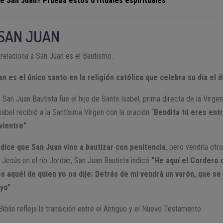
e San Juan? Prueba estos 6 rituales espirituales
 SAN JUAN
relaciona a San Juan es el Bautismo.
n es el único santo en la religión católica que celebra su día el 
, San Juan Bautista fue el hijo de Santa Isabel, prima directa de la Virge
sabel recibió a la Santísima Virgen con la oración “
Bendita tú eres ent
vientre”
.
e dice que San Juan vino a bautizar con penitencia
, pero vendría otr
Jesús en el río Jordán, San Juan Bautista indicó
“He aquí el Cordero d
 aquél de quien yo os dije: Detrás de mí vendrá un varón, que se
 yo”
Biblia refleja la transición entre el Antiguo y el Nuevo Testamento.