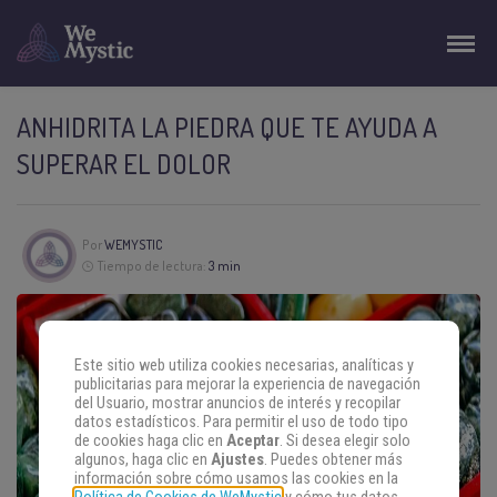
ANHIDRITA LA PIEDRA QUE TE AYUDA A
SUPERAR EL DOLOR
Por
WEMYSTIC
Tiempo de lectura:
3 min
Este sitio web utiliza cookies necesarias, analíticas y
publicitarias para mejorar la experiencia de navegación
del Usuario, mostrar anuncios de interés y recopilar
datos estadísticos. Para permitir el uso de todo tipo
de cookies haga clic en
Aceptar
. Si desea elegir solo
algunos, haga clic en
Ajustes
. Puedes obtener más
información sobre cómo usamos las cookies en la