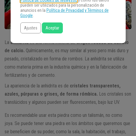
Política de Cookies de WeMystic
y cómo tus datos
pueden ser utilizados para la personalización de
anuncios en la
Política de Privacidad y Términos de
Google
.
Ajustes
Aceptar
La
anhidrita
es una forma mineral de
origen rocoso de sulfato
de calcio.
Químicamente, es muy similar al yeso pero más duro y
pesado, cristalizado en forma de rombos. La anhidrita se utiliza
como materia prima en la industria química y en la fabricación de
fertilizantes y de cemento.
La apariencia de la anhidrita es de
cristales transparentes,
azules, púrpuras o grises, de forma rómbica.
Los cristales son
translúcidos y algunos pueden ser fluorescentes, bajo luz UV.
Es recomendable usar esta piedra como un talismán, no como
joya. Se puede tener una piedra en los ámbitos que queremos que
se beneficien de su poder, como la sala, la habitación, el trabajo,