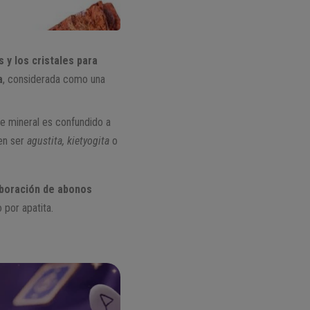
y los cristales para
a
, considerada como una
te mineral es confundido a
en ser
agustita, kietyogita
o
laboración de abonos
 por apatita.