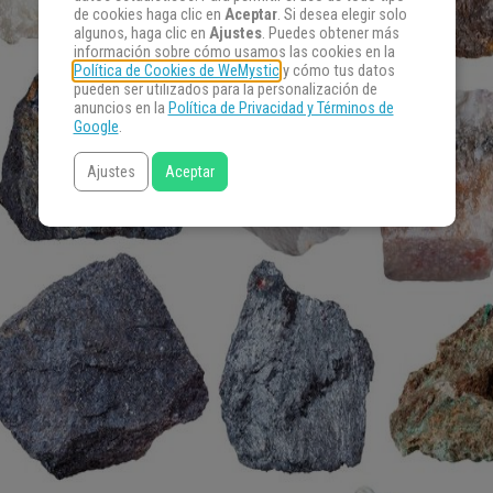
de cookies haga clic en
Aceptar
. Si desea elegir solo
algunos, haga clic en
Ajustes
. Puedes obtener más
información sobre cómo usamos las cookies en la
Política de Cookies de WeMystic
y cómo tus datos
pueden ser utilizados para la personalización de
anuncios en la
Política de Privacidad y Términos de
Google
.
Ajustes
Aceptar