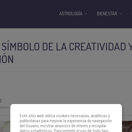
ASTROLOGÍA
BIENESTAR
L SÍMBOLO DE LA CREATIVIDAD 
IÓN
C
lectura:
3 min
Este sitio web utiliza cookies necesarias, analíticas y
publicitarias para mejorar la experiencia de navegación
del Usuario, mostrar anuncios de interés y recopilar
datos estadísticos. Para permitir el uso de todo tipo