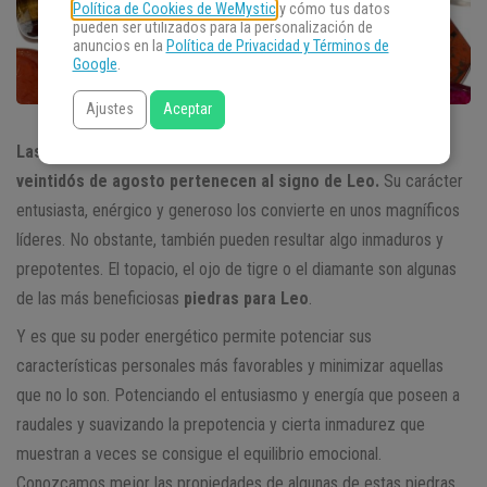
Política de Cookies de WeMystic
y cómo tus datos
pueden ser utilizados para la personalización de
anuncios en la
Política de Privacidad y Términos de
Google
.
Ajustes
Aceptar
Las personas nacidas entre el veintitrés de julio y el
veintidós de agosto pertenecen al signo de Leo.
Su carácter
entusiasta, enérgico y generoso los convierte en unos magníficos
líderes. No obstante, también pueden resultar algo inmaduros y
prepotentes. El topacio, el ojo de tigre o el diamante son algunas
de las más beneficiosas
piedras para Leo
.
Y es que su poder energético permite potenciar sus
características personales más favorables y minimizar aquellas
que no lo son. Potenciando el entusiasmo y energía que poseen a
raudales y suavizando la prepotencia y cierta inmadurez que
muestran a veces se consigue el equilibrio emocional.
Conozcamos mejor las propiedades de algunas de estas piedras.