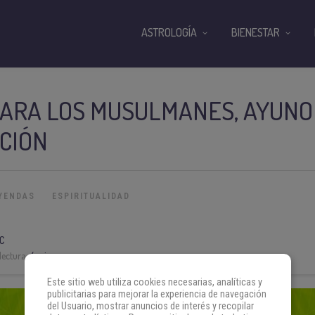
ASTROLOGÍA
BIENESTAR
ARA LOS MUSULMANES, AYUNO
CIÓN
EYENDAS
ESPIRITUALIDAD
C
lectura:
4 min
Este sitio web utiliza cookies necesarias, analíticas y
publicitarias para mejorar la experiencia de navegación
del Usuario, mostrar anuncios de interés y recopilar