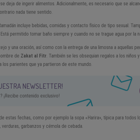
 se deja de ingerir alimentos. Adicionalmente, es necesario que se alca
contrario nada tiene sentido.
Ramadán incluye bebidas, comidas y contacto físico de tipo sexual. T
stá permitido tomar baño siempre y cuando no se trague agua por la na
tejo y una oración, así como con la entrega de una limosna a aquellas p
 nombre de
Zakat al Fitr
. También se les obsequian regalos a los niños y
 los parientes que ya partieron de este mundo.
NUESTRA NEWSLETTER!
a? ¡Recibe contenido exclusivo!
de estas fechas, como por ejemplo la sopa «Harira», típica para todos 
, verduras, garbanzos y cémola de cebada.