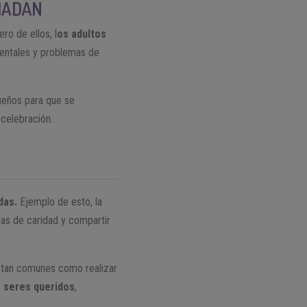
MADÁN
ro de ellos, l
os adultos
mentales y problemas de
queños para que se
celebración.
das.
Ejemplo de esto, la
ras de caridad y compartir
s tan comunes como realizar
 seres queridos
,