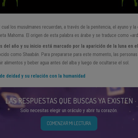
 cual los musulmanes recuerdan, a través de la penitencia, el ayuno y la 
ofeta Mahoma. El origen de esta palabra es árabe y se traduce como «ar
del año y su inicio está marcado por la aparición de la luna en el
ocido como Shaabán. Para prepararse para este momento, las personas
r alimentos y beber agua antes del alba y luego de ocultarse el sol.
 de deidad y su relación con la humanidad
LAS RESPUESTAS QUE BUSCAS YA EXISTEN
Solo necesitas elegir un oráculo y abrir tu corazón.
COMENZAR MI LECTURA