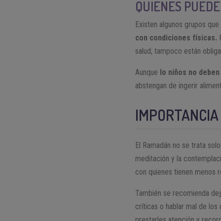
QUIÉNES PUEDE
Existen algunos grupos que 
con condiciones físicas.
P
salud; tampoco están oblig
Aunque
lo niños no deben
abstengan de ingerir alime
IMPORTANCIA
El Ramadán no se trata sol
meditación y la contemplaci
con quienes tienen menos r
También se recomienda deja
críticas o hablar mal de lo
prestarles atención y recorda