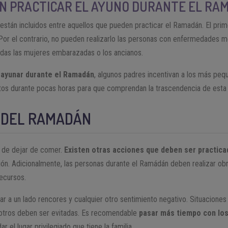
N PRACTICAR EL AYUNO DURANTE EL RA
están incluidos entre aquellos que pueden practicar el Ramadán. El prime
or el contrario, no pueden realizarlo las personas con enfermedades 
adas las mujeres embarazadas o los ancianos.
 ayunar durante el Ramadán
, algunos padres incentivan a los más pe
ntos durante pocas horas para que comprendan la trascendencia de esta 
 DEL RAMADÁN
o de dejar de comer.
Existen otras acciones que deben ser practica
ón. Adicionalmente, las personas durante el Ramádán deben realizar ob
ecursos.
r a un lado rencores y cualquier otro sentimiento negativo. Situacione
s otros deben ser evitadas. Es recomendable
pasar más tiempo con los
r el lugar privilegiado que tiene la familia.