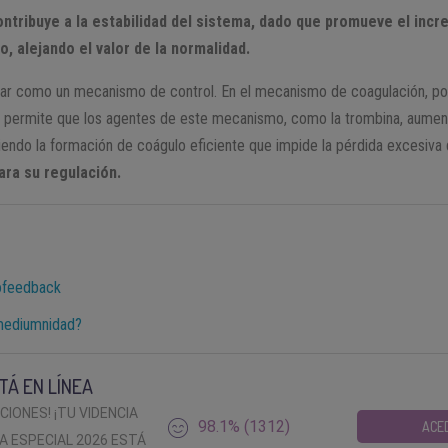
ntribuye a la estabilidad del sistema, dado que promueve el incr
o, alejando el valor de la normalidad.
ar como un mecanismo de control. En el mecanismo de coagulación, por 
e permite que los agentes de este mecanismo, como la trombina, aumen
iendo la formación de coágulo eficiente que impide la pérdida excesiva
ara su regulación.
ofeedback
mediumnidad?
TÁ EN LÍNEA
ACIONES! ¡TU VIDENCIA
98.1% (1312)
ACE
A ESPECIAL 2026 ESTÁ