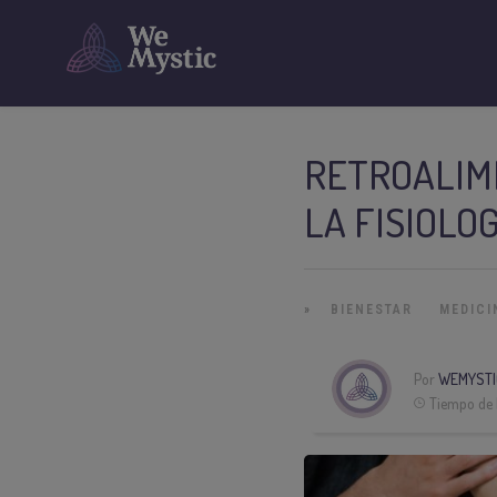
RETROALIME
LA FISIOLO
»
BIENESTAR
MEDICI
Por
WEMYSTI
Tiempo de 