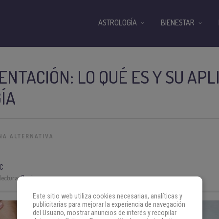
ASTROLOGÍA
BIENESTAR
NTACIÓN: LO QUÉ ES Y SU APL
GÍA
NA ALTERNATIVA
C
lectura:
3 min
Este sitio web utiliza cookies necesarias, analíticas y
publicitarias para mejorar la experiencia de navegación
del Usuario, mostrar anuncios de interés y recopilar