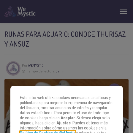
RUNAS PARA ACUARIO: CONOCE THURISAZ
Y ANSUZ
Por
WEMYSTIC
Tiempo de lectura:
3 min
Este sitio web utiliza cookies necesarias, analíticas y
publicitarias para mejorar la experiencia de navegación
del Usuario, mostrar anuncios de interés y recopilar
datos estadísticos. Para permitir el uso de todo tipo
de cookies haga clic en
Aceptar
. Si desea elegir solo
algunos, haga clic en
Ajustes
. Puedes obtener más
información sobre cómo usamos las cookies en la