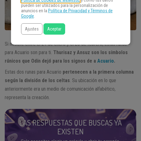
Política de Cookies de WeMystic
y cómo tus datos
pueden ser utilizados para la personalización de
anuncios en la
Política de Privacidad y Términos de
Google
.
Ajustes
Aceptar
Si naciste entre el 21 de enero y el 20 de febrero, estas runas
para Acuario son para ti.
Thurisaz y Ansuz son los símbolos
rúnicos que Odín dejó para los signos de a
Acuario
.
Estas dos runas para Acuario
pertenecen a la primera columna
según la división de los celtas
. Su ubicación en lo que
anteriormente era un medio de comunicación alfabético,
representa la creación.
LAS RESPUESTAS QUE BUSCAS YA
EXISTEN