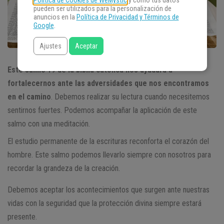
Política de Cookies de WeMystic
y cómo tus datos
pueden ser utilizados para la personalización de
anuncios en la
Política de Privacidad y Términos de
Google
.
Ajustes
Aceptar
Este salmo 19 de la biblia católica nos ayudara a
fortalecernos ante las adversidades que nos encontramos
en el camino
. Debemos realizar su lectura cuando necesitemos
sentirnos fuertes. Podemos acompañar la aplicación de este
salmo con una meditación.
El estudio permanente de la escrituras reconforta el corazón del
hombre. Este salmo podemos llevarlo siempre con nosotros para
recordar la grandeza de la creación.
Debemos aceptar los acontecimientos que surgen ante nuestras
vidas con la seguridad que la protección divina siempre estará
presente.