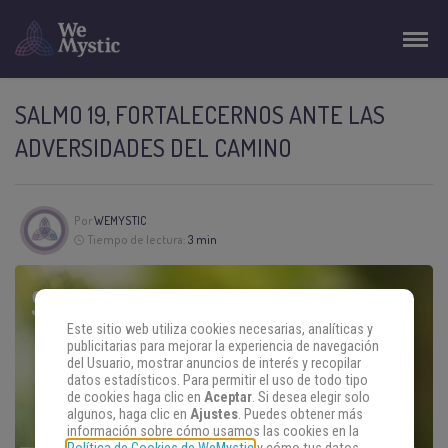
SALMO 19, FORTALECERNOS ANTE LAS
ADVERSIDADES DEL CAMINO
Por
WEMYSTIC
Tiempo de lectura:
3 min
Este sitio web utiliza cookies necesarias, analíticas y
publicitarias para mejorar la experiencia de navegación
del Usuario, mostrar anuncios de interés y recopilar
datos estadísticos. Para permitir el uso de todo tipo
de cookies haga clic en
Aceptar
. Si desea elegir solo
algunos, haga clic en
Ajustes
. Puedes obtener más
información sobre cómo usamos las cookies en la