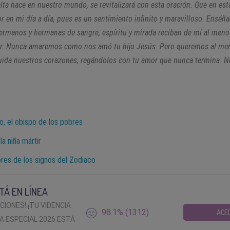
falta hace en nuestro mundo, se revitalizará con esta oración. Que en es
or en mi día a día, pues es un sentimiento infinito y maravilloso. Ensé
rmanos y hermanas de sangre, espíritu y mirada reciban de mí al meno
or. Nunca amaremos como nos amó tu hijo Jesús. Pero queremos al men
ida nuestros corazones, regándolos con tu amor que nunca termina. Nu
o, el obispo de los pobres
 la niña mártir
res de los signos del Zodiaco
TÁ EN LÍNEA
ACIONES! ¡TU VIDENCIA
98.1% (1312)
ACE
A ESPECIAL 2026 ESTÁ