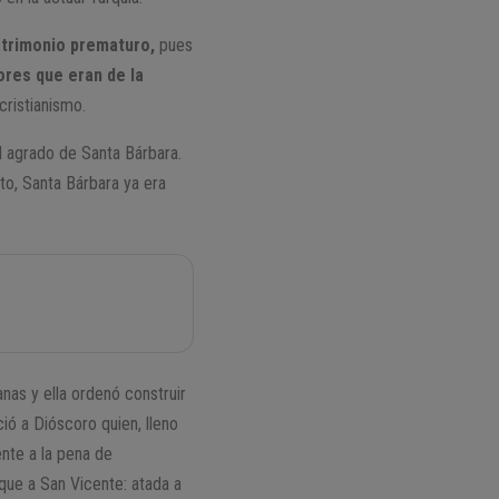
matrimonio prematuro,
pues
ores que eran de la
cristianismo.
l agrado de Santa Bárbara.
to, Santa Bárbara ya era
anas y ella ordenó construir
ció a Dióscoro quien, lleno
ente a la pena de
 que a San Vicente: atada a