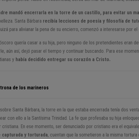
adre mandó encerrarla en la torre de un castillo, para evitar un 
elleza. Santa Bárbara
recibía lecciones de poesía y filosofía de tut
quizá para alivianar la pena de su encierro, comenzó a interesarse por el 
scoro quería casar a su hija, pero ninguno de los pretendientes eran de
e, aún así, dejó pasar el tiempo y continuar buscando. Para ese momen
tianas y
había decidido entregar su corazón a Cristo.
atrona de los marineros
 sobre Santa Bárbara, la torre en la que estaba encerrada tenía dos vent
ar con ello a la Santísima Trinidad. La fe que profesaba su hija enloque
or cristiana. En ese momento, ser denunciado por cristiano era el equival
e capturada y torturada
, cuentan que la sometieron a la misma tortura