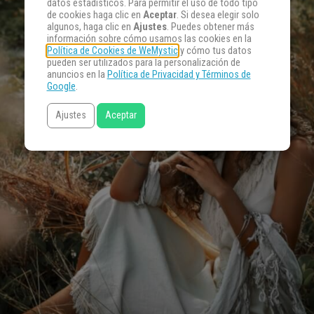
datos estadísticos. Para permitir el uso de todo tipo
de cookies haga clic en
Aceptar
. Si desea elegir solo
algunos, haga clic en
Ajustes
. Puedes obtener más
información sobre cómo usamos las cookies en la
Política de Cookies de WeMystic
y cómo tus datos
pueden ser utilizados para la personalización de
anuncios en la
Política de Privacidad y Términos de
Google
.
Ajustes
Aceptar