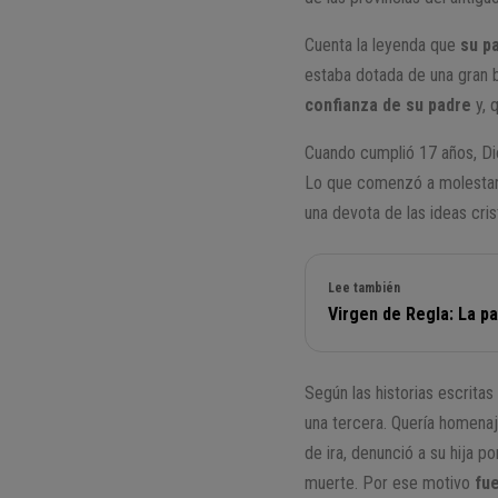
Cuenta la leyenda que
su p
estaba dotada de una gran b
confianza de su padre
y, 
Cuando cumplió 17 años, Dió
Lo que comenzó a molestarl
una devota de las ideas cris
Lee también
Virgen de Regla: La p
Según las historias escritas
una tercera. Quería homenaje
de ira, denunció a su hija p
muerte. Por ese motivo
fu