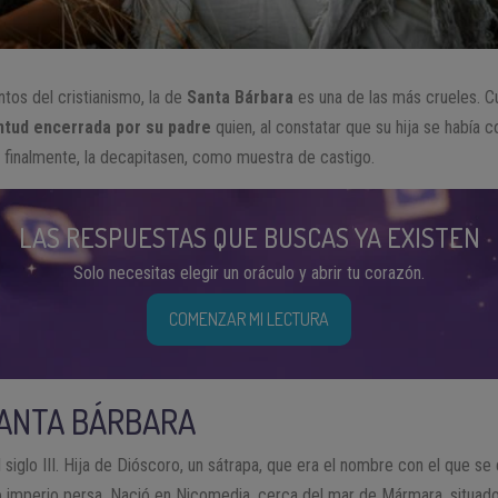
ntos del cristianismo, la de
Santa Bárbara
es una de las más crueles. C
entud encerrada por su padre
quien, al constatar que su hija se había c
y, finalmente, la decapitasen, como muestra de castigo.
LAS RESPUESTAS QUE BUSCAS YA EXISTEN
Solo necesitas elegir un oráculo y abrir tu corazón.
COMENZAR MI LECTURA
SANTA BÁRBARA
 siglo III. Hija de Dióscoro, un sátrapa, que era el nombre con el que s
uo imperio persa. Nació en Nicomedia, cerca del mar de Mármara, situado 