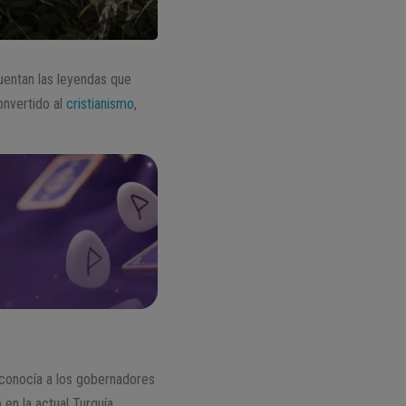
uentan las leyendas que
onvertido al
cristianismo
,
e conocía a los gobernadores
en la actual Turquía.