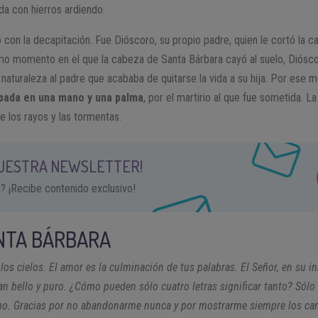
da con hierros ardiendo.
gó con la decapitación. Fue Dióscoro, su propio padre, quien le cortó la
smo momento en el que la cabeza de Santa Bárbara cayó al suelo, Diósco
 naturaleza al padre que acababa de quitarse la vida a su hija. Por ese 
pada en una mano y una palma
, por el martirio al que fue sometida. La 
e los rayos y las tormentas.
NUESTRA NEWSLETTER!
a? ¡Recibe contenido exclusivo!
NTA BÁRBARA
los cielos. El amor es la culminación de tus palabras. El Señor, en su 
an bello y puro. ¿Cómo pueden sólo cuatro letras significar tanto? Sól
 amo. Gracias por no abandonarme nunca y por mostrarme siempre los c