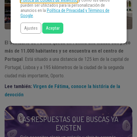
Política de Cookies de WeMystic
y cómo tus datos
pueden ser utilizados para la personalización de
anuncios en la
Política de Privacidad y Términos de
Google
.
Ajustes
Aceptar
El Santuario de Fátima queda en Fátima una ciudad con poco
más de 11.000 habitantes y se encuentra en el centro de
Portugal
. Está situado a una distancia de 125 km de la capital de
Portugal, Lisboa y a 195 kilómetros de la ciudad de la segunda
ciudad más importante, Oporto.
Lee también:
Virgen de Fátima, conoce la história de la
devoción
LAS RESPUESTAS QUE BUSCAS YA
EXISTEN