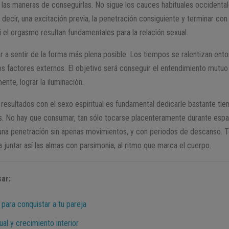
e las maneras de conseguirlas. No sigue los cauces habituales occidenta
 Es decir, una excitación previa, la penetración consiguiente y terminar co
 ni el orgasmo resultan fundamentales para la relación sexual.
gar a sentir de la forma más plena posible. Los tiempos se ralentizan ent
s factores externos. El objetivo será conseguir el entendimiento mutuo
nte, lograr la iluminación.
resultados con el sexo espiritual es fundamental dedicarle bastante tiem
s. No hay que consumar, tan sólo tocarse placenteramente durante esp
a una penetración sin apenas movimientos, y con periodos de descanso. 
 juntar así las almas con parsimonia, al ritmo que marca el cuerpo.
ar:
para conquistar a tu pareja
ual y crecimiento interior