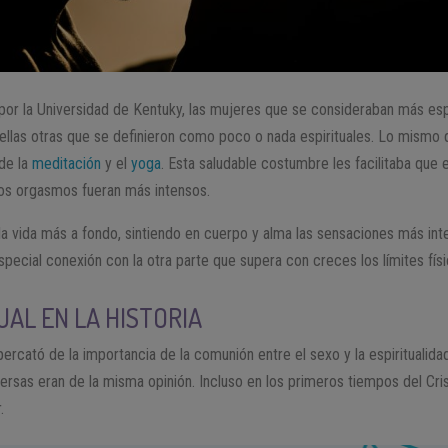
por la Universidad de Kentuky, las mujeres que se consideraban más espi
ellas otras que se definieron como poco o nada espirituales. Lo mismo
 de la
meditación
y el
yoga
. Esta saludable costumbre les facilitaba que 
los orgasmos fueran más intensos.
 la vida más a fondo, sintiendo en cuerpo y alma las sensaciones más int
special conexión con la otra parte que supera con creces los límites físi
UAL EN LA HISTORIA
 percató de la importancia de la comunión entre el sexo y la espiritualid
persas eran de la misma opinión. Incluso en los primeros tiempos del Cris
.