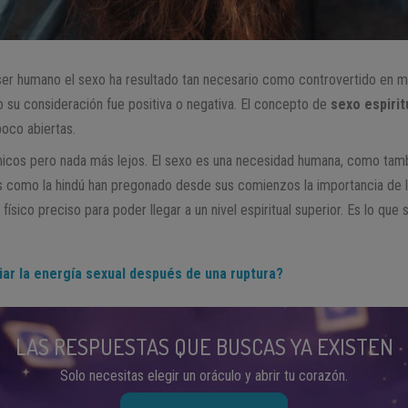
el ser humano el sexo ha resultado tan necesario como controvertido en
co su consideración fue positiva o negativa. El concepto de
sexo espirit
oco abiertas.
cos pero nada más lejos. El sexo es una necesidad humana, como tamb
as como la hindú han pregonado desde sus comienzos la importancia de l
 físico preciso para poder llegar a un nivel espiritual superior. Es lo q
ar la energía sexual después de una ruptura?
LAS RESPUESTAS QUE BUSCAS YA EXISTEN
Solo necesitas elegir un oráculo y abrir tu corazón.