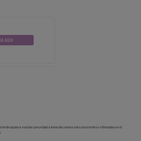
DA AQUI
etivo de ayudar a nuestra comunidad a tomar decisiones más conscientes e informadas en el
.