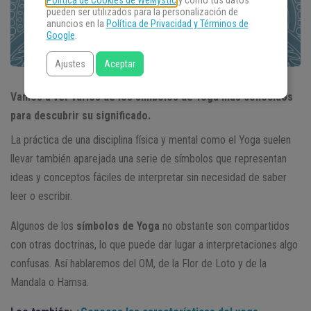
Política de Cookies de WeMystic
y cómo tus datos
pueden ser utilizados para la personalización de
anuncios en la
Política de Privacidad y Términos de
Google
.
Ajustes
Aceptar
Vamos a ver varios de los símbolos de Yoga más conocidos
para descubrir su significado.
La práctica de una disciplina física y mental como el Yoga suelen
llevar también aparejada una serie de símbolos que representan
ideas y conceptos fáciles de interpretar sin necesidad de saber
leer o escribir.
Algunos de los
símbolos de Yoga
no obstante son compartidos
con otras doctrinas, lo que puede dar lugar a interpretaciones algo
confusas. Así hablaremos del OM, de la Flor de Loto y de la
Mandala o Hamsa.