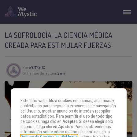
LA SOFROLOGÍA: LA CIENCIA MÉDICA
CREADA PARA ESTIMULAR FUERZAS
Por
WEMYSTIC
Tiempo de lectura:
3 min
Este sitio web utiliza cookies necesarias, analíticas y
publicitarias para mejorar la experiencia de navegación
del Usuario, mostrar anuncios de interés y recopilar
datos estadísticos. Para permitir el uso de todo tipo
de cookies haga clic en
Aceptar
. Si desea elegir solo
algunos, haga clic en
Ajustes
. Puedes obtener más
información sobre cómo usamos las cookies en la