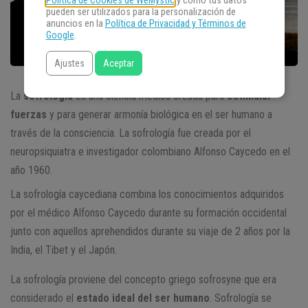
Política de Cookies de WeMystic
y cómo tus datos
pueden ser utilizados para la personalización de
anuncios en la
Política de Privacidad y Términos de
Google
.
Ajustes
Aceptar
La
sofrología
es una ciencia médica creada para
estimular
fuerzas
y para generar armonía biológica en el ser humano a
través de la consciencia. La sofrología fue creada por el
neuropsiquiatra e investigador colombiano Alfonso Caycedo en el
año 1960.
La sofrología caycediana combina los conocimientos adquiridos
por el médico Alfonso Caycedo durante su formación occidental
junto con aquellos aprehendidos durante su viaje de 2 años por la
India, el Tibet y el Japón.
La sofrología proviene del concepto griego sofrosyne que era
considerado el
estado ideal del ser humano
. Sofrología se