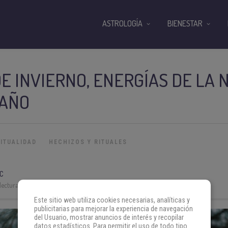
ASTROLOGÍA
BIENESTAR
DE INVIERNO, ENERGÍAS DE LA
 AÑO
RITUALIDAD
HECHIZOS Y RITUALES
C
lectura:
3 min
Este sitio web utiliza cookies necesarias, analíticas y
publicitarias para mejorar la experiencia de navegación
del Usuario, mostrar anuncios de interés y recopilar
datos estadísticos. Para permitir el uso de todo tipo