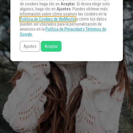
de cookies haga clic en
Aceptar
. Si desea elegir solo
algunos, haga clic en
Ajustes
. Puedes obtener más
información sobre cómo usamos las cookies en la
Política de Cookies de WeMystic
y cómo tus datos
pueden ser utilizados para la personalización de
anuncios en la
Política de Privacidad y Términos de
Google
.
Ajustes
Aceptar