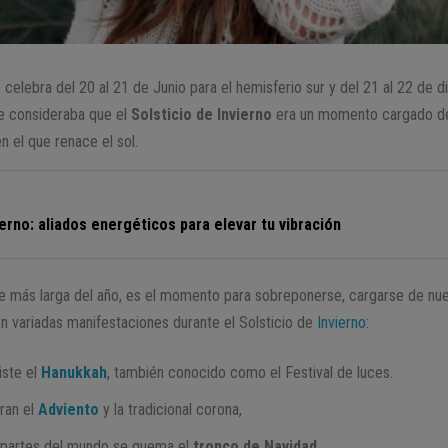
 celebra del 20 al 21 de Junio para el hemisferio sur y del 21 al 22 de 
e consideraba que el
Solsticio de Invierno
era un momento cargado 
n el que renace el sol.
vierno: aliados energéticos para elevar tu vibración
 más larga del año, es el momento para sobreponerse, cargarse de nueva
en variadas manifestaciones durante el Solsticio de
Invierno
:
iste el
Hanukkah
, también conocido como el Festival de luces.
ran el
Adviento
y la tradicional corona,
 partes del mundo se quema el
tronco de Navidad
.