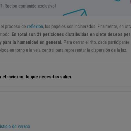
a? ¡Recibe contenido exclusivo!
o el proceso de
reflexión
, los papeles son incinerados. Finalmente, en ot
eriodo.
En total son 21 peticiones distribuidas en siete deseos per
 y para la humanidad en general.
Para cerrar el rito, cada participant
oca en torno a la vela central para representar la dispersión de la luz.
 el invierno, lo que necesitas saber
lsticio de verano