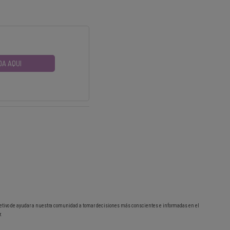
DA AQUI
etivo de ayudar a nuestra comunidad a tomar decisiones más conscientes e informadas en el
.