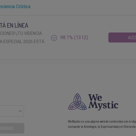
nciencia Crística
TÁ EN LÍNEA
ACIONES! ¡TU VIDENCIA
98.1% (1312)
ACE
A ESPECIAL 2026 ESTÁ
WeMystic es una página web de contenidos con el obj
campo de la Astrología, la Espiritualidad y el Bienestar