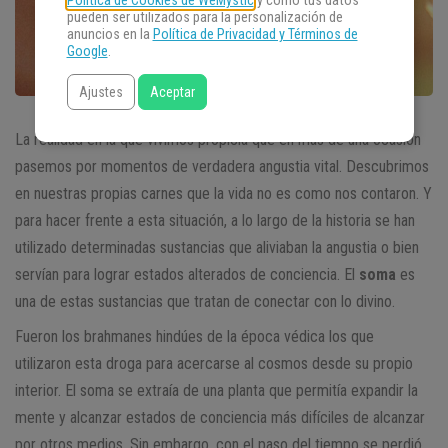
Política de Cookies de WeMystic
y cómo tus datos
pueden ser utilizados para la personalización de
anuncios en la
Política de Privacidad y Términos de
Google
.
Ajustes
Aceptar
La realidad en la que vivimos propicia que en más de una ocasión
pasemos por momentos de verdadera angustia vital. Descubrimos
en nuestras propias carnes que la vida no es como nos contaron. Y
para hacer frente a esta situación, a lo largo de la historia se han
utilizado determinadas sustancias que aliviaban la angustia o bien
servían para lograr estados alterados de conciencia. El
soma
es
una de estas sustancias que tratan de conectar con lo divino.
Fueron los brahmanes hindúes de la época védica los que
utilizaron esta droga para acercarse al cosmos desde su propio
interior. El soma se extraía de una planta que permitía expandir la
mente y alcanzar estados de conciencia más difíciles de alcanzar
por otros medios. Sin embargo, con el paso del tiempo se perdió