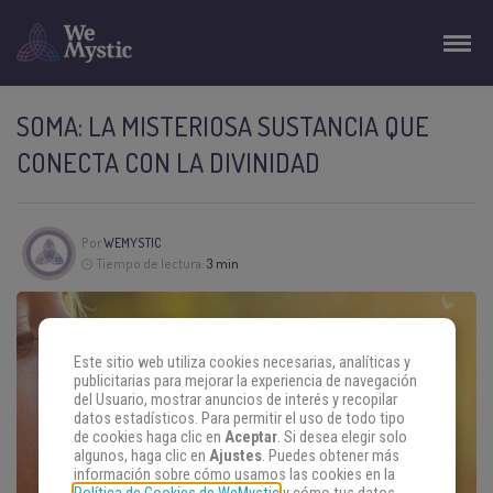
SOMA: LA MISTERIOSA SUSTANCIA QUE
CONECTA CON LA DIVINIDAD
Por
WEMYSTIC
Tiempo de lectura:
3 min
Este sitio web utiliza cookies necesarias, analíticas y
publicitarias para mejorar la experiencia de navegación
del Usuario, mostrar anuncios de interés y recopilar
datos estadísticos. Para permitir el uso de todo tipo
de cookies haga clic en
Aceptar
. Si desea elegir solo
algunos, haga clic en
Ajustes
. Puedes obtener más
información sobre cómo usamos las cookies en la