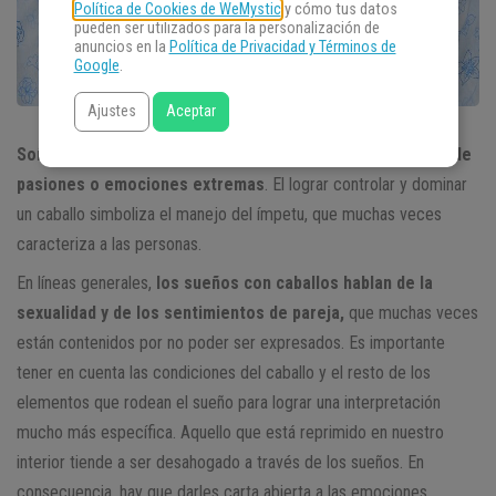
Política de Cookies de WeMystic
y cómo tus datos
pueden ser utilizados para la personalización de
anuncios en la
Política de Privacidad y Términos de
Google
.
Ajustes
Aceptar
Soñar con caballos puede interpretarse como el dominio de
pasiones o emociones extremas
. El lograr controlar y dominar
un caballo simboliza el manejo del ímpetu, que muchas veces
caracteriza a las personas.
En líneas generales,
los sueños con caballos hablan de la
sexualidad y de los sentimientos de pareja,
que muchas veces
están contenidos por no poder ser expresados. Es importante
tener en cuenta las condiciones del caballo y el resto de los
elementos que rodean el sueño para lograr una interpretación
mucho más específica. Aquello que está reprimido en nuestro
interior tiende a ser desahogado a través de los sueños. En
consecuencia, hay que darles carta abierta a las emociones.