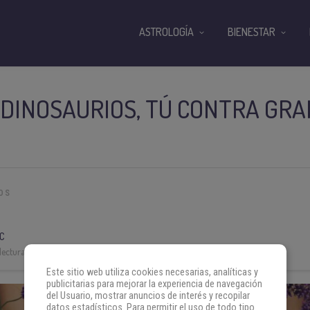
ASTROLOGÍA
BIENESTAR
 DINOSAURIOS, TÚ CONTRA GR
OS
C
lectura:
3 min
Este sitio web utiliza cookies necesarias, analíticas y
publicitarias para mejorar la experiencia de navegación
del Usuario, mostrar anuncios de interés y recopilar
datos estadísticos. Para permitir el uso de todo tipo