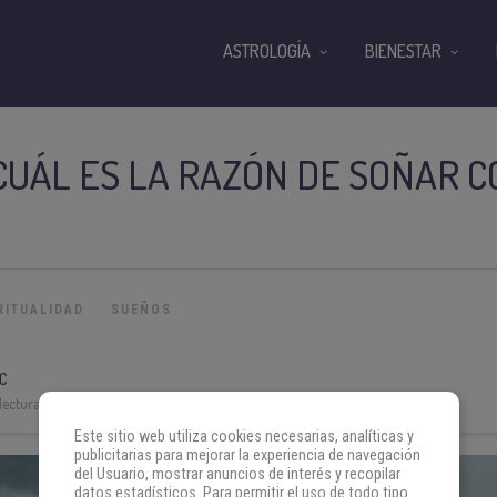
ASTROLOGÍA
BIENESTAR
UÁL ES LA RAZÓN DE SOÑAR C
RITUALIDAD
SUEÑOS
C
lectura:
6 min
Este sitio web utiliza cookies necesarias, analíticas y
publicitarias para mejorar la experiencia de navegación
del Usuario, mostrar anuncios de interés y recopilar
datos estadísticos. Para permitir el uso de todo tipo