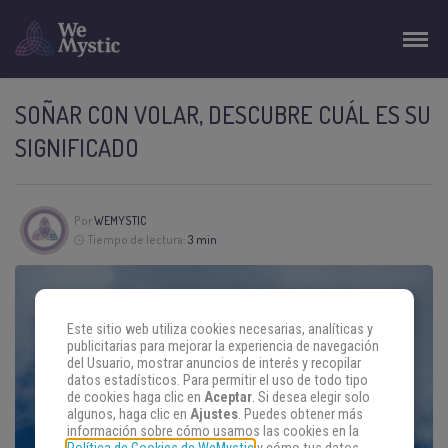
SOÑAR CON VOLAR, DESCUBRE CUÁL ES SU
SIGNIFICADO
Por
WEMYSTIC
Tiempo de lectura:
3 min
Este sitio web utiliza cookies necesarias, analíticas y
publicitarias para mejorar la experiencia de navegación
del Usuario, mostrar anuncios de interés y recopilar
datos estadísticos. Para permitir el uso de todo tipo
de cookies haga clic en
Aceptar
. Si desea elegir solo
algunos, haga clic en
Ajustes
. Puedes obtener más
información sobre cómo usamos las cookies en la