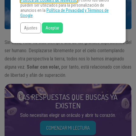
Política de Cookies de WeMystic
y cómo tus datos
pueden ser utilizados para la personalización de
anuncios en la
Política de Privacidad y Términos de
Google
.
Ajustes
Aceptar
Sin duda, volar ha sido siempre una de las grandes aspiraciones del
ser humano. Desplazarse libremente por el cielo contemplando
desde otra perspectiva la tierra; todos nos lo hemos imaginado
alguna vez.
Soñar con volar,
por tanto, está relacionado con ideas
de libertad y afán de superación.
LAS RESPUESTAS QUE BUSCAS YA
EXISTEN
Solo necesitas elegir un oráculo y abrir tu corazón.
COMENZAR MI LECTURA