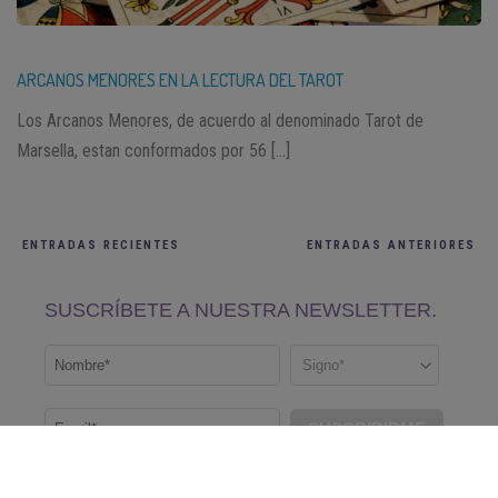
ARCANOS MENORES EN LA LECTURA DEL TAROT
Los Arcanos Menores, de acuerdo al denominado Tarot de
Marsella, estan conformados por 56 […]
ENTRADAS RECIENTES
ENTRADAS ANTERIORES