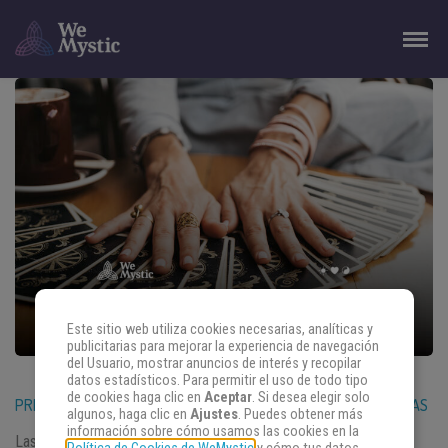
Este sitio web utiliza cookies necesarias, analíticas y
publicitarias para mejorar la experiencia de navegación
del Usuario, mostrar anuncios de interés y recopilar
datos estadísticos. Para permitir el uso de todo tipo
de cookies haga clic en
Aceptar
. Si desea elegir solo
PREDICCIONES DEL TAROT PARA JUNIO DE 2025 – CINCO DE COPAS
algunos, haga clic en
Ajustes
. Puedes obtener más
información sobre cómo usamos las cookies en la
Las predicciones del tarot para junio de 2025 llegan con una