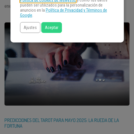
Política de Cookies de WeMystic
y cómo tus datos
pueden ser utilizados para la personalización de
energía algo... delicada. […]
anuncios en la
Política de Privacidad y Términos de
Google
.
Ajustes
Aceptar
PREDICCIONES DEL TAROT PARA MAYO 2025: LA RUEDA DE LA
FORTUNA