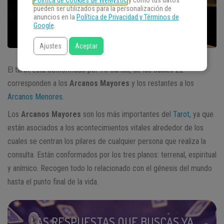
Política de Cookies de WeMystic
y cómo tus datos
pueden ser utilizados para la personalización de
anuncios en la
Política de Privacidad y Términos de
Google
.
Ajustes
Aceptar
El tarot está conformado por 78 cartas, de las cuales 22
corresponden a los
Arcanos Mayores
y los restantes a los
Arcanos Menores.
Los
Arcanos Mayores
son los más importantes del
Tarot
, ya que
están asociados a los acontecimientos vitales alrededor de los
cuales se centran los pilares de cualquier persona que realiza la
consulta. Están conformados por los tres planos: terrenal, espiritual
y anímico. Recogen todo lo relacionado con el génesis del mundo
hasta el punto final de la vida.
LAS RESPUESTAS QUE BUSCAS YA