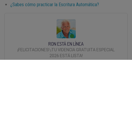
¿Sabes cómo practicar la Escritura Automática?
RON ESTÁ EN LÍNEA
¡FELICITACIONES! ¡TU VIDENCIA GRATUITA ESPECIAL
2026 ESTÁ LISTA!
98.1% (1312)
ACEDA AQUI