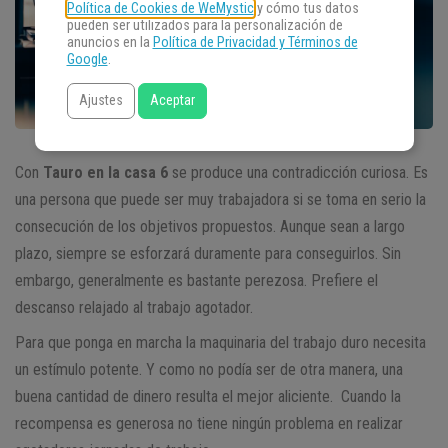
Política de Cookies de WeMystic
y cómo tus datos
pueden ser utilizados para la personalización de
anuncios en la
Política de Privacidad y Términos de
Google
.
Ajustes
Aceptar
Con
Tauro en la casa 6
se produce una contradicción curiosa. Es
una persona que puede ser muy trabajadora si se toma en serio la
consecución de los objetivos propuestos. Aunque sean a largo
plazo, siempre se esforzará duramente para conseguirlos. Sin
embargo, generalmente es bastante perezosa. Prefiere el
descanso relajado al trabajo agotador.
Para que ponga en marcha la maquinaria del trabajo duro necesita
un estímulo potente. Y como no podía ser de otra manera, una
buena cantidad de dinero resulta el mejor aliciente. Cuando la
recompensa es generosa no tiene ningún problema en realizar