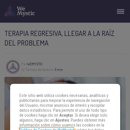
TERAPIA REGRESIVA, LLEGAR A LA RAÍZ
DEL PROBLEMA
Por
WEMYSTIC
Tiempo de lectura:
3 min
Este sitio web utiliza cookies necesarias, analíticas y
publicitarias para mejorar la experiencia de navegación
del Usuario, mostrar anuncios de interés y recopilar
datos estadísticos. Para permitir el uso de todo tipo
de cookies haga clic en
Aceptar
. Si desea elegir solo
algunos, haga clic en
Ajustes
. Puedes obtener más
información sobre cómo usamos las cookies en la