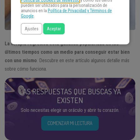
Política de Cookies de WeMystic
y cómo tus datos
pueden ser utilizados para la personalización de
anuncios en la
Política de Privacidad y Términos de
Google
.
Ajustes
Aceptar
La terapia regresiva está ganando popularidad en los
últimos tiempos como un medio para conseguir estar bien
con uno mismo
. Descubre en este artículo algunos detalle más
sobre cómo funciona.
LAS RESPUESTAS QUE BUSCAS YA
EXISTEN
Solo necesitas elegir un oráculo y abrir tu corazón.
COMENZAR MI LECTURA