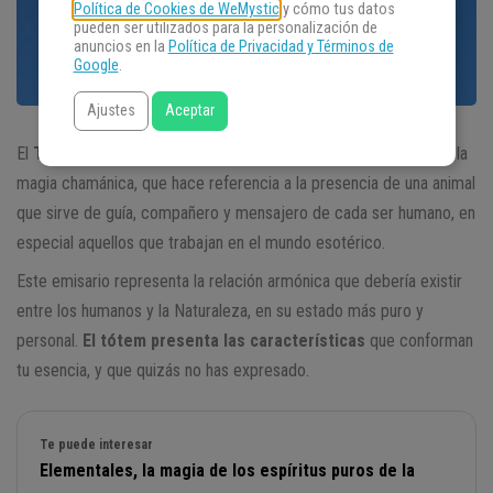
Política de Cookies de WeMystic
y cómo tus datos
pueden ser utilizados para la personalización de
anuncios en la
Política de Privacidad y Términos de
Google
.
Ajustes
Aceptar
El
Tótem
, también llamado
animal de poder
, es una tradición de la
magia chamánica, que hace referencia a la presencia de una animal
que sirve de guía, compañero y mensajero de cada ser humano, en
especial aquellos que trabajan en el mundo esotérico.
Este emisario representa la relación armónica que debería existir
entre los humanos y la Naturaleza, en su estado más puro y
personal.
El tótem presenta las características
que conforman
tu esencia, y que quizás no has expresado.
Te puede interesar
Elementales, la magia de los espíritus puros de la