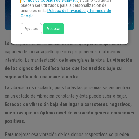
Política de Cookies de WeMystic
y cómo tus datos
pueden ser utilizados para la personalización de
anuncios en la
Política de Privacidad y Términos de
Google
.
Ajustes
Aceptar
La energía es el combustible esencial que permite que seamos
capaces de lograr aquello que nos proponemos, o al menos
intentarlo. La manifestación de la energía es la vibra.
La vibración
de los signos del Zodíaco hace que los nacidos bajo su
signo actúen de una manera u otra.
La vibración es oscilante, pues todas las personas se encuentran
en un estado de vibración constante y ésta puede subir o bajar.
Estados de vibración baja dan lugar a caracteres negativos,
mientras que un óptimo nivel de vibración genera emociones
positivas.
Para mejorar esa vibración de los signos respectivos se pueden