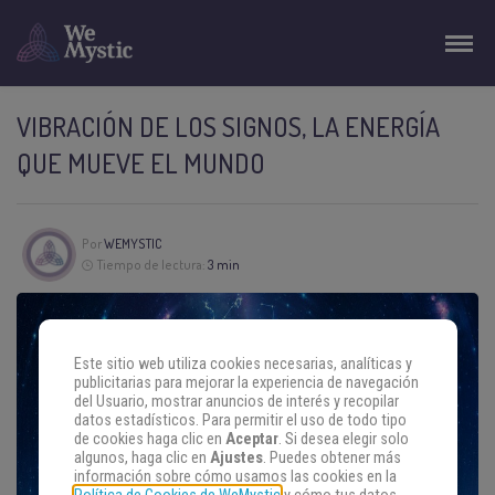
VIBRACIÓN DE LOS SIGNOS, LA ENERGÍA
QUE MUEVE EL MUNDO
Por
WEMYSTIC
Tiempo de lectura:
3 min
Este sitio web utiliza cookies necesarias, analíticas y
publicitarias para mejorar la experiencia de navegación
del Usuario, mostrar anuncios de interés y recopilar
datos estadísticos. Para permitir el uso de todo tipo
de cookies haga clic en
Aceptar
. Si desea elegir solo
algunos, haga clic en
Ajustes
. Puedes obtener más
información sobre cómo usamos las cookies en la