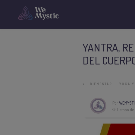
YANTRA, RE
DEL CUERP
»
BIENESTAR
YOGA Y
Por
WEMYSTI
Tiempo de 