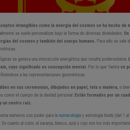
nceptos intangibles como la energía del cosmos se ha hecho de 
mente se suele personalizar bajo la forma de diversas divinidades.
Un 
ergías del cosmos y también del cuerpo humano.
Para ello se vale
ométricas.
iguras se genera una interacción energética que resulta poderosísima.
 yam, cuyo significado es concepción mental.
Por lo que Yantra
se p
firiéndose a las representaciones geométricas.
ndúes en sus ceremonias, dibujados en papel, tela o madera,
o bien
os como el cuerpo de la deidad personal.
Están formados por un cuadr
y un centro raíz.
cuenta números con poder para la
numerología
y astrología hindú (del 1 al
n cuanto al color, el naranja, blanco, azul y rojo son los más important