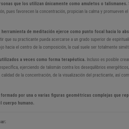
rsonas que los utilizan únicamente como amuletos o talismanes.
ión, pues favorecen la concentración, propician la calma y promueven el 
mo herramienta de meditación ejerce como punto focal hacia lo abs
tir que su practicante pueda acercarse a un grado superior de espirituali
ojo hacia el centro de la composición, la cual suele ser totalmente simét
utilizados a veces como forma terapéutica.
Incluso es posible crea
pecífica, ejerciendo de talismán contra los desequilibrios energéticos
calidad de la concentración, de la visualización del practicante, así co
 formado por una o varias figuras geométricas complejas que rep
el cuerpo humano.
ar: