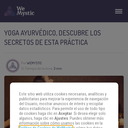
YOGA AYURVÉDICO, DESCUBRE LOS
SECRETOS DE ESTA PRÁCTICA
Por
WEMYSTIC
Tiempo de lectura:
3 min
Este sitio web utiliza cookies necesarias, analíticas y
publicitarias para mejorar la experiencia de navegación
del Usuario, mostrar anuncios de interés y recopilar
datos estadísticos. Para permitir el uso de todo tipo
de cookies haga clic en
Aceptar
. Si desea elegir solo
algunos, haga clic en
Ajustes
. Puedes obtener más
información sobre cómo usamos las cookies en la