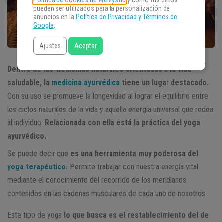
Política de Cookies de WeMystic
y cómo tus datos
pueden ser utilizados para la personalización de
anuncios en la
Política de Privacidad y Términos de
Google
.
Ajustes
Aceptar
Dentro de las medicinas naturales orientadas a la vida
saludable, la
medicina ayurvédica
tiene un lugar destacado.
Con su uso se promueve la longevidad al lograr el equilibrio entre
los ciclos naturales de la vida y aquella energía universal que rodea
al individuo.
Relacionada con ella está la práctica del yoga
ayurvédico.
Se puede decir que
es una herramienta muy poderosa del
yoga terapéutico
.
Permite trabajar con nuestra energía vital
mediante el conocimiento del recorrido de los meridianos
contenidos en las cadenas musculares de cada uno de nosotros.
Este tipo de yoga
lo que busca es el restablecimiento del de