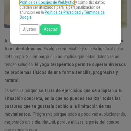
Política de Cookies de WeMystic
y cómo tus datos
pueden ser utilizados para la personalización de
anuncios en la
Política de Privacidad y Términos de
Google
.
Ajustes
Aceptar
A lo largo de nuestra vida el cuerpo suele sufrir diferentes
tipos de dolencias.
Es algo irremediable y que va ligado al paso
del tiempo. Sin embargo ello no implica que estas dolencias no
tengan solución.
El yoga terapéutico permite superar diversos
de problemas físicos de una forma sencilla, progresiva y
natural.
Es sencilla porque
se trata de ejercicios que se adaptan a tu
situación concreta, en la que no puedes realizar todas las
posturas que te gustaría debido a la limitación de tus
movimientos.
Progresiva porque poco a poco vas evolucionando,
mejorando día a día. Natural, porque utilizas la parte del cuerpo
que necesita cura.