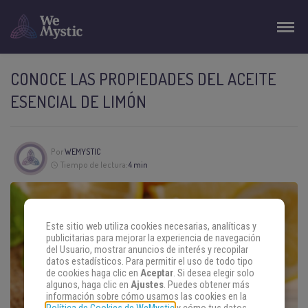
CONOCE LAS PROPIEDADES DEL ACEITE
ESENCIAL DE LIMÓN
Por
WEMYSTIC
Tiempo de lectura:
4 min
Este sitio web utiliza cookies necesarias, analíticas y
publicitarias para mejorar la experiencia de navegación
del Usuario, mostrar anuncios de interés y recopilar
datos estadísticos. Para permitir el uso de todo tipo
de cookies haga clic en
Aceptar
. Si desea elegir solo
algunos, haga clic en
Ajustes
. Puedes obtener más
información sobre cómo usamos las cookies en la