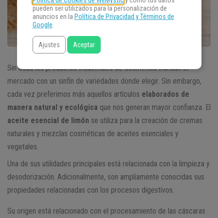
Política de Cookies de WeMystic
y cómo tus datos
pueden ser utilizados para la personalización de
anuncios en la
Política de Privacidad y Términos de
Google
.
Ajustes
Aceptar
Sin duda los productos industriales de cosmética inundan el
mercado con un sinfín de variedades donde elegir. Sin embargo,
cada vez preferimos más aquellos artículos
elaborados de
manera natural y ecológica
que nos generan mayor confianza. El
aceite esencial de limón
se utiliza para la creación de cremas
naturales y mezclas cosméticas de aceites esenciales y
vegetales.
Una de sus utilidades principales está relacionada con la limpieza y
desodorización. Adicionalmente, son ampliamente conocidas sus
propiedades relacionadas con los procesos digestivos.
Su origen está relacionado con el procesamiento de las cáscaras