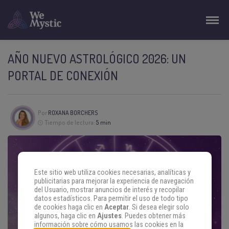
AÑO NUEVO ASTROLÓGICO 2026: UN
PORTAL DE CONEXIÓN
Por
ROXANA BORCHERS
Tiempo de lectura:
5 min
Este sitio web utiliza cookies necesarias, analíticas y
publicitarias para mejorar la experiencia de navegación
del Usuario, mostrar anuncios de interés y recopilar
datos estadísticos. Para permitir el uso de todo tipo
de cookies haga clic en
Aceptar
. Si desea elegir solo
algunos, haga clic en
Ajustes
. Puedes obtener más
información sobre cómo usamos las cookies en la