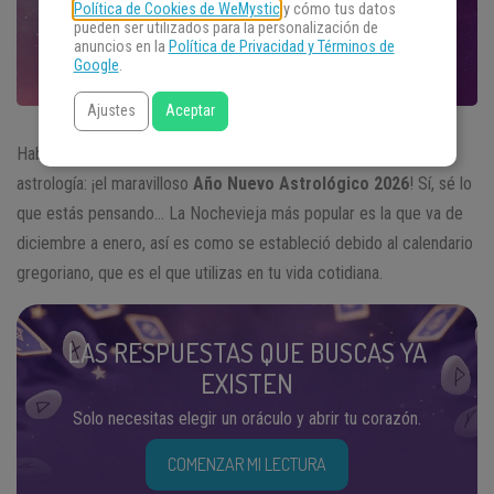
Política de Cookies de WeMystic
y cómo tus datos
pueden ser utilizados para la personalización de
anuncios en la
Política de Privacidad y Términos de
Google
.
Ajustes
Aceptar
Hablemos de uno de los momentos más emblemáticos de la
astrología: ¡el maravilloso
Año Nuevo Astrológico 2026
! Sí, sé lo
que estás pensando… La Nochevieja más popular es la que va de
diciembre a enero, así es como se estableció debido al calendario
gregoriano, que es el que utilizas en tu vida cotidiana.
LAS RESPUESTAS QUE BUSCAS YA
EXISTEN
Solo necesitas elegir un oráculo y abrir tu corazón.
COMENZAR MI LECTURA