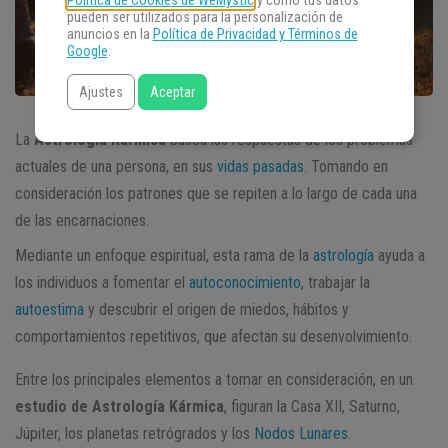
Política de Cookies de WeMystic
y cómo tus datos
pueden ser utilizados para la personalización de
anuncios en la
Política de Privacidad y Términos de
Google
.
Ajustes
Aceptar
La
Astrología Kármica
busca las respuestas de los problemas
actuales de una persona, en sus
vidas pasadas
. Tomando en
consideración los patrones que se repiten a lo largo de cada una
de las encarnaciones.
Mediante un enfoque espiritual, esta rama de la
astrología
ayuda a
los individuos a fomentar el
autoconocimiento
, trabajar la
autoestima
y descubrir el origen de miedos, hábitos y
comportamientos repetitivos, que afectan su desenvolvimiento.
Entre los principales elementos a tomar en consideración, en un
estudio de Astrología Kármica
, figuran la Casa XII, Saturno,
Júpiter, los planetas retrógrados y los
Nodos Lunares
.