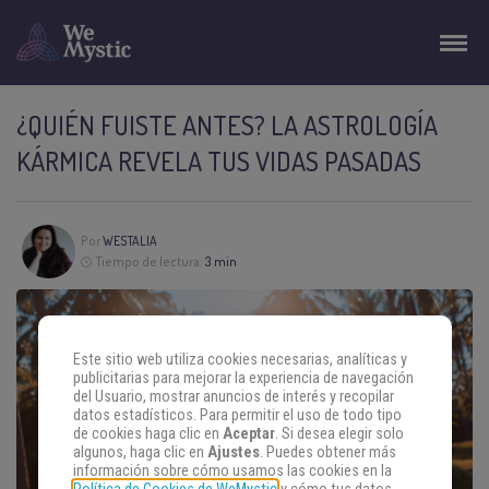
¿QUIÉN FUISTE ANTES? LA ASTROLOGÍA
KÁRMICA REVELA TUS VIDAS PASADAS
Por
WESTALIA
Tiempo de lectura:
3 min
Este sitio web utiliza cookies necesarias, analíticas y
publicitarias para mejorar la experiencia de navegación
del Usuario, mostrar anuncios de interés y recopilar
datos estadísticos. Para permitir el uso de todo tipo
de cookies haga clic en
Aceptar
. Si desea elegir solo
algunos, haga clic en
Ajustes
. Puedes obtener más
información sobre cómo usamos las cookies en la