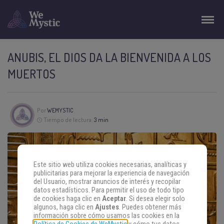
ANUBIS, EL DIOS DA LA BIENVENIDA A LOS
MUERTOS
Por
WEMYSTIC
Tiempo de lectura:
3 min
Este sitio web utiliza cookies necesarias, analíticas y
publicitarias para mejorar la experiencia de navegación
del Usuario, mostrar anuncios de interés y recopilar
datos estadísticos. Para permitir el uso de todo tipo
de cookies haga clic en
Aceptar
. Si desea elegir solo
algunos, haga clic en
Ajustes
. Puedes obtener más
información sobre cómo usamos las cookies en la