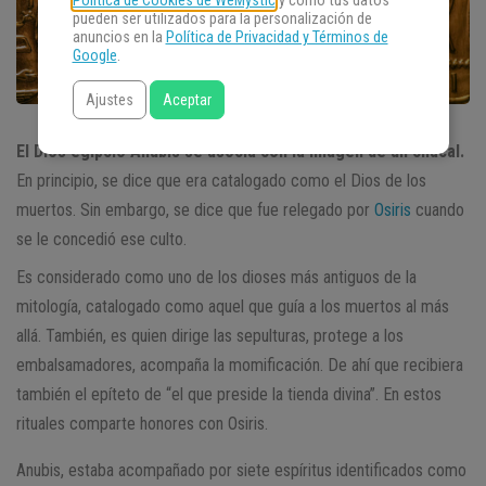
Política de Cookies de WeMystic
y cómo tus datos
pueden ser utilizados para la personalización de
anuncios en la
Política de Privacidad y Términos de
Google
.
Ajustes
Aceptar
El Dios egipcio Anubis se asocia con la imagen de un chacal.
En principio, se dice que era catalogado como el Dios de los
muertos. Sin embargo, se dice que fue relegado por
Osiris
cuando
se le concedió ese culto.
Es considerado como uno de los dioses más antiguos de la
mitología, catalogado como aquel que guía a los muertos al más
allá. También, es quien dirige las sepulturas, protege a los
embalsamadores, acompaña la momificación. De ahí que recibiera
también el epíteto de “el que preside la tienda divina”. En estos
rituales comparte honores con Osiris.
Anubis, estaba acompañado por siete espíritus identificados como