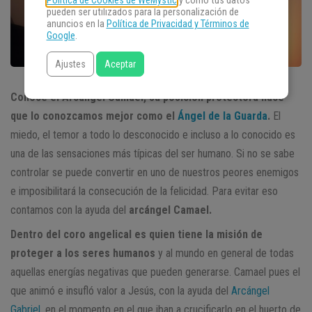
Política de Cookies de WeMystic
y cómo tus datos
pueden ser utilizados para la personalización de
anuncios en la
Política de Privacidad y Términos de
Google
.
Ajustes
Aceptar
Conoce el Arcángel Camael, su posición protectora hace
que lo conozcamos mejor como el
Ángel de la Guarda
.
El
miedo, el temor a todo lo desconocido e incluso a lo conocido es
una de las sensaciones más típicas del ser humano. Si no se sabe
controlar se puede convertir en uno de nuestros peores enemigos
e imposibilitará la consecución de la felicidad. Para evitar eso
contamos con la ayuda del
arcángel Camael.
Dentro del coro angelical es quien tiene la misión de
proteger a los seres humanos
y al mundo en general de todas
aquellas energías negativas que pueden generarse. Camael pues el
que animó e insufló valor a Jesús, con la ayuda del
Arcángel
Gabriel
, en el momento en el que iban a crucificarlo en el huerto de