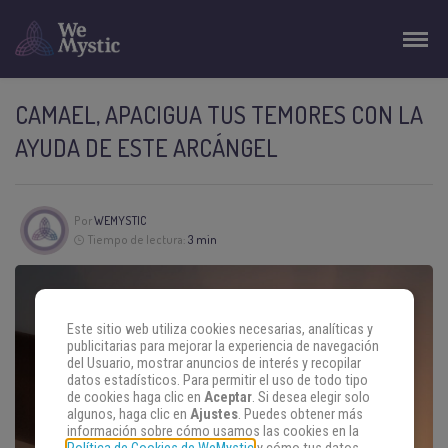
CAMAEL, APACIGUA TUS TEMORES CON LA
AYUDA DE ESTE ARCÁNGEL
Por
WEMYSTIC
Tiempo de lectura:
3 min
Este sitio web utiliza cookies necesarias, analíticas y
publicitarias para mejorar la experiencia de navegación
del Usuario, mostrar anuncios de interés y recopilar
datos estadísticos. Para permitir el uso de todo tipo
de cookies haga clic en
Aceptar
. Si desea elegir solo
algunos, haga clic en
Ajustes
. Puedes obtener más
información sobre cómo usamos las cookies en la