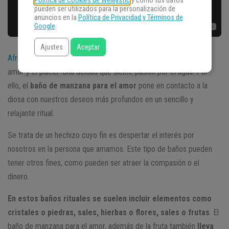
Política de Cookies de WeMystic
y cómo tus datos
pueden ser utilizados para la personalización de
anuncios en la
Política de Privacidad y Términos de
Google
.
Ajustes
Aceptar
Afrodita
es considerada como la diosa griega de la belleza, el
amor y el placer. Una deidad que siente pasión por el agua. Por
ello, el
baño de manzana para el amor
pone en contacto a la
diosa con nuestros deseos más profundos en un sencillo y
relajante ritual.
Se trata de un hechizo cuyo fin es despertar el interés por
nosotros en la persona que amamos. Este tipo de baños pueden
tener otros fines, como pueden ser atraer la compasión o el
dinero.
En estos baños rituales se suelen incluir elementos como
cristales o piedras, sales, hierbas o flores, sales o frutas
. El
baño de manzana para el amor, además de la fruta también
lleva