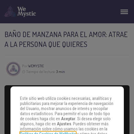
BAÑO DE MANZANA PARA EL AMOR: ATRAE
A LA PERSONA QUE QUIERES
Por
WEMYSTIC
Tiempo de lectura:
3 min
Este sitio web utiliza cookies necesarias, analíticas y
publicitarias para mejorar la experiencia de navegación
del Usuario, mostrar anuncios de interés y recopilar
datos estadísticos. Para permitir el uso de todo tipo
de cookies haga clic en
Aceptar
. Si desea elegir solo
algunos, haga clic en
Ajustes
. Puedes obtener más
información sobre cómo usamos las cookies en la