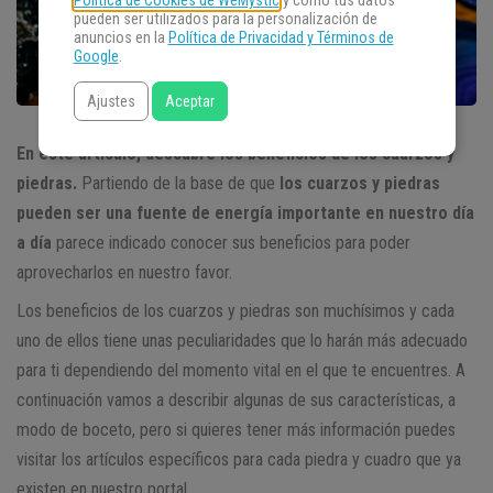
Política de Cookies de WeMystic
y cómo tus datos
pueden ser utilizados para la personalización de
anuncios en la
Política de Privacidad y Términos de
Google
.
Ajustes
Aceptar
En este artículo, descubre los beneficios de los cuarzos y
piedras.
Partiendo de la base de que
los cuarzos y piedras
pueden ser una fuente de energía importante en nuestro día
a día
parece indicado conocer sus beneficios para poder
aprovecharlos en nuestro favor.
Los beneficios de los cuarzos y piedras son muchísimos y cada
uno de ellos tiene unas peculiaridades que lo harán más adecuado
para ti dependiendo del momento vital en el que te encuentres. A
continuación vamos a describir algunas de sus características, a
modo de boceto, pero si quieres tener más información puedes
visitar los artículos específicos para cada piedra y cuadro que ya
existen en nuestro portal.