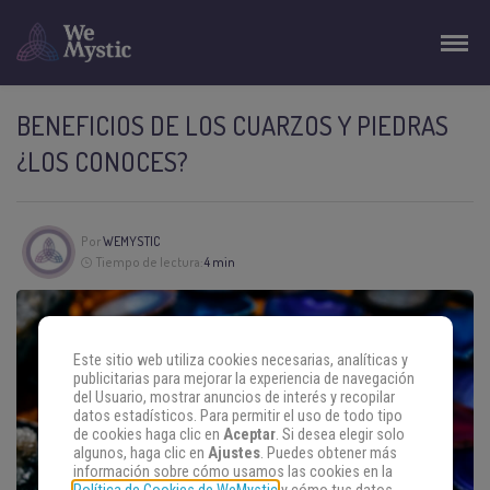
BENEFICIOS DE LOS CUARZOS Y PIEDRAS
¿LOS CONOCES?
Por
WEMYSTIC
Tiempo de lectura:
4 min
Este sitio web utiliza cookies necesarias, analíticas y
publicitarias para mejorar la experiencia de navegación
del Usuario, mostrar anuncios de interés y recopilar
datos estadísticos. Para permitir el uso de todo tipo
de cookies haga clic en
Aceptar
. Si desea elegir solo
algunos, haga clic en
Ajustes
. Puedes obtener más
información sobre cómo usamos las cookies en la