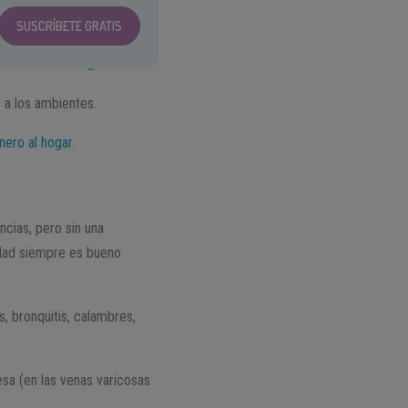
SUSCRÍBETE GRATIS
 a los ambientes.
inero al hogar
.
cias, pero sin una
edad siempre es bueno
s, bronquitis, calambres,
sa (en las venas varicosas