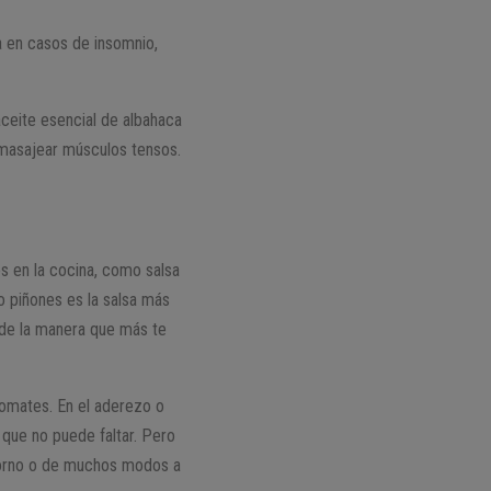
 en casos de insomnio,
aceite esencial de albahaca
a masajear músculos tensos.
s en la cocina, como salsa
o piñones es la salsa más
r de la manera que más te
tomates. En el aderezo o
 que no puede faltar. Pero
horno o de muchos modos a