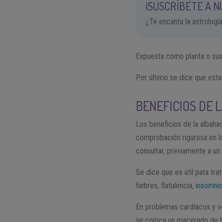
¡SUSCRÍBETE A 
¿Te encanta la astrologí
Expuesta como planta o sus 
Por último se dice que esta 
BENEFICIOS DE 
Los beneficios de la albah
comprobación rigurosa en l
consultar, previamente a un
Se dice que es útil pata trat
fiebres, flatulencia,
insomni
En problemas cardíacos y v
se coloca un macerado de h