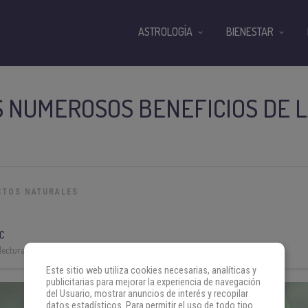
ASTROLOGÍA
BIENESTAR
 NUMEROSOS BENEFICIOS DE 
CTOS NATURALES
C
lectura:
4 min
Este sitio web utiliza cookies necesarias, analíticas y
publicitarias para mejorar la experiencia de navegación
del Usuario, mostrar anuncios de interés y recopilar
datos estadísticos. Para permitir el uso de todo tipo