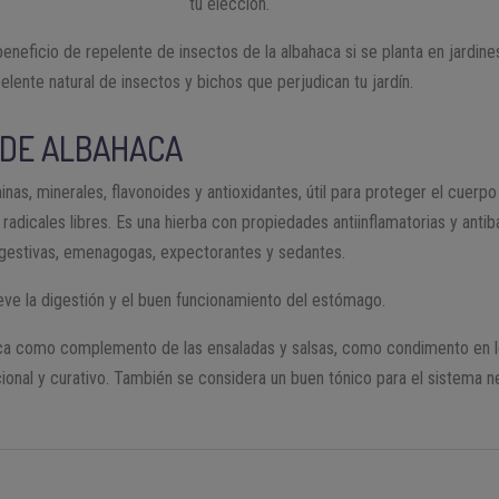
tu elección.
beneficio de repelente de insectos de la albahaca si se planta en jardin
lente natural de insectos y bichos que perjudican tu jardín.
 DE ALBAHACA
inas, minerales, flavonoides y antioxidantes, útil para proteger el cuerp
radicales libres. Es una hierba con propiedades antiinflamatorias y antib
digestivas, emenagogas, expectorantes y sedantes.
ve la digestión y el buen funcionamiento del estómago.
ca como complemento de las ensaladas y salsas, como condimento en los
icional y curativo. También se considera un buen tónico para el sistema 