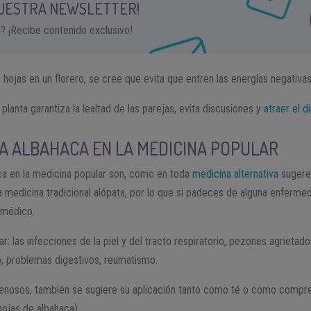
NUESTRA NEWSLETTER!
a? ¡Recibe contenido exclusivo!
hojas en un florero, se cree que evita que entren las energías negativas
planta garantiza la lealtad de las parejas, evita discusiones y
atraer el d
LA ALBAHACA EN LA MEDICINA POPULAR
aca en la medicina popular son, como en toda
medicina alternativa
sugeren
a medicina tradicional alópata, por lo que si padeces de alguna enferm
 médico.
ar: las infecciones de la piel y del tracto respiratorio, pezones agrietado
o
, problemas digestivos, reumatismo.
enosos, también se sugiere su aplicación tanto como té o como compre
ojas de albahaca).