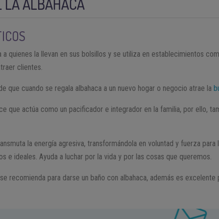
E LA ALBAHACA
TICOS
 a quienes la llevan en sus bolsillos y se utiliza en establecimientos com
traer clientes.
de que cuando se regala albahaca a un nuevo hogar o negocio atrae la
b
e que actúa como un pacificador e integrador en la familia, por ello, tam
ransmuta la energía agresiva, transformándola en voluntad y fuerza para
os e ideales. Ayuda a luchar por la vida y por las cosas que queremos.
o se recomienda para darse un baño con albahaca, además es excelente p