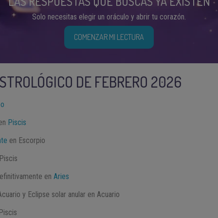
LAS RESPUESTAS QUE BUSCAS YA EXISTEN
Solo necesitas elegir un oráculo y abrir tu corazón.
COMENZAR MI LECTURA
STROLÓGICO DE FEBRERO 2026
eo
 en
Piscis
nte
en Escorpio
Piscis
efinitivamente en
Aries
cuario y Eclipse solar anular en Acuario
Piscis