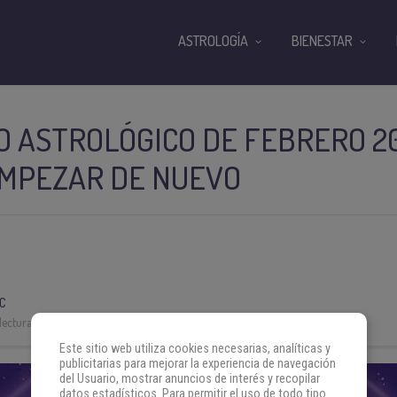
ASTROLOGÍA
BIENESTAR
 ASTROLÓGICO DE FEBRERO 20
EMPEZAR DE NUEVO
C
lectura:
3 min
Este sitio web utiliza cookies necesarias, analíticas y
publicitarias para mejorar la experiencia de navegación
del Usuario, mostrar anuncios de interés y recopilar
datos estadísticos. Para permitir el uso de todo tipo