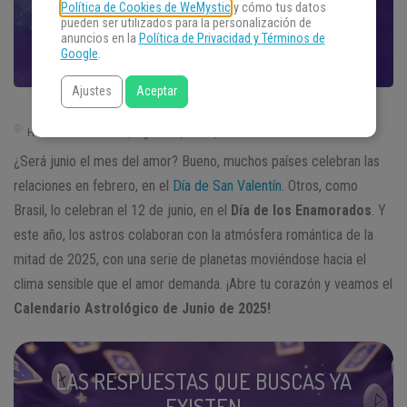
Política de Cookies de WeMystic
y cómo tus datos
pueden ser utilizados para la personalización de
anuncios en la
Política de Privacidad y Términos de
Google
.
Ajustes
Aceptar
Hora de Buenos Aires | Argentina (GMT -3)
¿Será junio el mes del amor? Bueno, muchos países celebran las
relaciones en febrero, en el
Día de San Valentín
. Otros, como
Brasil, lo celebran el 12 de junio, en el
Día de los Enamorados
. Y
este año, los astros colaboran con la atmósfera romántica de la
mitad de 2025, con una serie de planetas moviéndose hacia el
clima sensible que el amor demanda. ¡Abre tu corazón y veamos el
Calendario Astrológico de Junio de 2025!
LAS RESPUESTAS QUE BUSCAS YA
EXISTEN