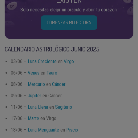
Solo necesitas elegir un oráculo y abrir tu corazón.
COMENZAR MI LECTURA
CALENDARIO ASTROLÓGICO JUNIO 2025
03/06 –
Luna Creciente
en
Virgo
06/06 –
Venus
en
Tauro
08/06 –
Mercurio
en
Cáncer
09/06 –
Júpiter
en Cáncer
11/06 –
Luna Llena
en
Sagitario
17/06 –
Marte
en Virgo
18/06 –
Luna Menguante
en
Piscis