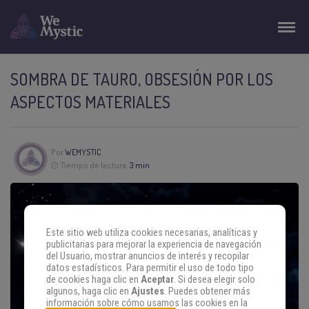
SOMBRA DE TAURO, OBSESIÓN POR LOS
ASPECTOS MATERIALES
Por
WEMYSTIC
Tiempo de lectura:
3 min
Este sitio web utiliza cookies necesarias, analíticas y
publicitarias para mejorar la experiencia de navegación
del Usuario, mostrar anuncios de interés y recopilar
datos estadísticos. Para permitir el uso de todo tipo
de cookies haga clic en
Aceptar
. Si desea elegir solo
algunos, haga clic en
Ajustes
. Puedes obtener más
información sobre cómo usamos las cookies en la