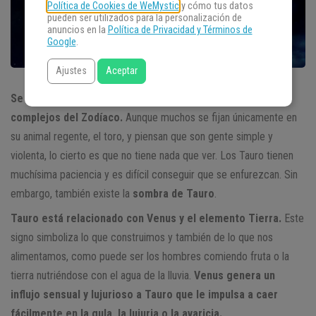
Política de Cookies de WeMystic
y cómo tus datos
pueden ser utilizados para la personalización de
anuncios en la
Política de Privacidad y Términos de
Google
.
Ajustes
Aceptar
Se puede considerar a Tauro con uno de los signos más
complejos del Zodíaco.
Aunque muchos se fijan únicamente en
su animal regente, el toro, y piensan que son gente simple y
violenta, lo cierto es que no tiene nada que ver. Los Tauro tienen
muchísima paciencia y es difícil conseguir que se enfurezcan. Sin
embargo, también existe la
sombra de Tauro
.
Tauro está relacionado con Venus y el elemento Tierra.
Este
signo simboliza lo que construimos y también de lo que nos
alimentamos, como puede ser los hombres comiendo fruta o la
tierra nutriéndose con el agua de la lluvia.
Venus genera un
influjo sensual y lujurioso a Tauro que le impulsa a caer
fácilmente en la gula, la lujuria o la avaricia.