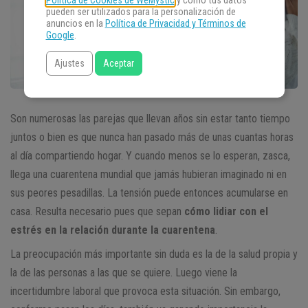
Política de Cookies de WeMystic
y cómo tus datos
pueden ser utilizados para la personalización de
anuncios en la
Política de Privacidad y Términos de
Google
.
Ajustes
Aceptar
Son numerosas las parejas que llevan años sin estar tanto tiempo
juntos o bien es que nunca han pasado más de unas cuantas horas
al día compartiendo hogar. Y cuando menos se lo esperan, zasca,
llega una cuarentena mundial que jamás hubieran imaginado ni en
sus peores pesadillas. La tensión puede entonces acumularse en
casa. Resulta necesario pues que sepan
cómo lidiar con el
estrés en la relación durante la cuarentena
.
La preocupación más importante sin duda es la de la salud propia y
la de las personas a las que se quiere. Luego viene la
incertidumbre laboral que provoca esta situación. Sin embargo,