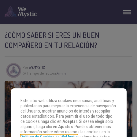
¿CÓMO SABER SI ERES UN BUEN
COMPAÑERO EN TU RELACIÓN?
Por
WEMYSTIC
Tiempo de lectura:
4 min
Este sitio web utiliza cookies necesarias, analíticas y
publicitarias para mejorar la experiencia de navegación
del Usuario, mostrar anuncios de interés y recopilar
datos estadísticos. Para permitir el uso de todo tipo
de cookies haga clic en
Aceptar
. Si desea elegir solo
algunos, haga clic en
Ajustes
. Puedes obtener más
información sobre cómo usamos las cookies en la