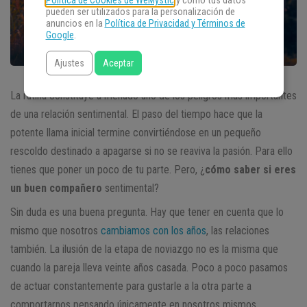
Política de Cookies de WeMystic
y cómo tus datos
pueden ser utilizados para la personalización de
anuncios en la
Política de Privacidad y Términos de
Google
.
Ajustes
Aceptar
La rutina constituye a menudo uno de los peligros más importantes
de una relación sentimental. El paso del tiempo hace que la
potente llama inicial termine convirtiéndose en un pequeño
rescoldo destinado a apagarse si no se reaviva la pasión. Para ello
tienes que poner un poco de tu parte. Pero, ¿
cómo saber si eres
un buen compañero
sentimental?
Sin duda es una buena pregunta. Hay que tener en cuenta que lo
mismo que nosotros
cambiamos con los años
, las relaciones
también. La ilusión de la etapa de noviazgo no es la misma que
cuando la pareja lleva veinte años casada. Poco a poco pasamos
de actuar constantemente para gustarle a la otra parte a
comportarnos pensando únicamente en nosotros mismos.