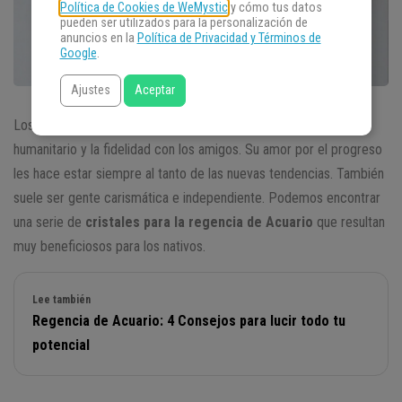
Política de Cookies de WeMystic
y cómo tus datos
pueden ser utilizados para la personalización de
anuncios en la
Política de Privacidad y Términos de
Google
.
Ajustes
Aceptar
Los
Acuario
son personas caracterizadas por su carácter
humanitario y la fidelidad con los amigos. Su amor por el progreso
les hace estar siempre al tanto de las nuevas tendencias. También
suele ser gente carismática e independiente. Podemos encontrar
una serie de
cristales para la regencia de Acuario
que resultan
muy beneficiosos para los nativos.
Lee también
Regencia de Acuario: 4 Consejos para lucir todo tu
potencial