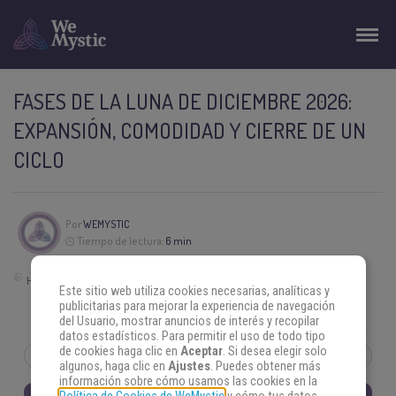
FASES DE LA LUNA DE DICIEMBRE 2026:
EXPANSIÓN, COMODIDAD Y CIERRE DE UN
CICLO
Por
WEMYSTIC
Tiempo de lectura:
6 min
Hora de Buenos Aires | Argentina (GMT -3)
Este sitio web utiliza cookies necesarias, analíticas y
publicitarias para mejorar la experiencia de navegación
del Usuario, mostrar anuncios de interés y recopilar
datos estadísticos. Para permitir el uso de todo tipo
de cookies haga clic en
Aceptar
. Si desea elegir solo
DICIEMBRE
2026
‹
›
Noviembre
Enero
algunos, haga clic en
Ajustes
. Puedes obtener más
información sobre cómo usamos las cookies en la
Lunes
Martes
Miércoles
Jueves
Viernes
Sábado
Domingo