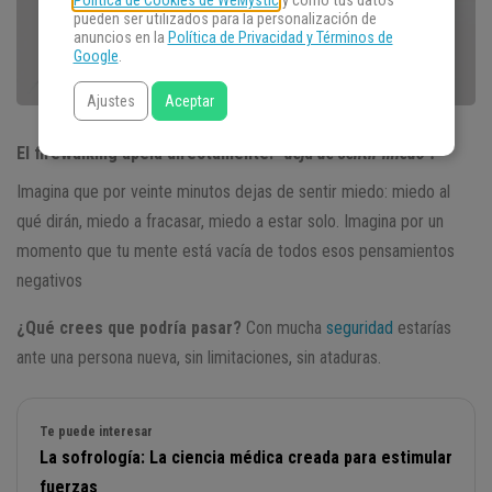
Política de Cookies de WeMystic
y cómo tus datos
pueden ser utilizados para la personalización de
anuncios en la
Política de Privacidad y Términos de
Google
.
Ajustes
Aceptar
El firewalking apela directamente:
“deja de sentir miedo”.
Imagina que por veinte minutos dejas de sentir miedo: miedo al
qué dirán, miedo a fracasar, miedo a estar solo. Imagina por un
momento que tu mente está vacía de todos esos pensamientos
negativos
¿Qué crees que podría pasar?
Con mucha
seguridad
estarías
ante una persona nueva, sin limitaciones, sin ataduras.
Te puede interesar
La sofrología: La ciencia médica creada para estimular
fuerzas