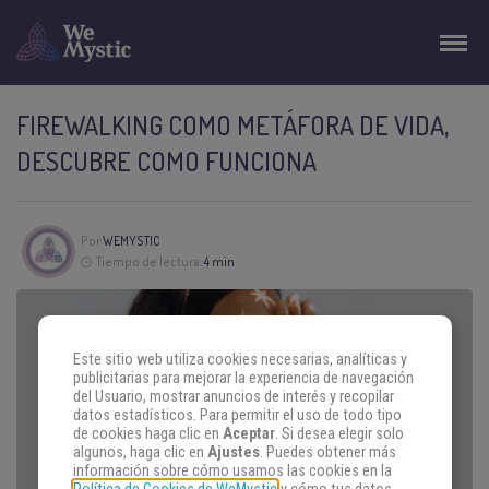
FIREWALKING COMO METÁFORA DE VIDA,
DESCUBRE COMO FUNCIONA
Por
WEMYSTIC
Tiempo de lectura:
4 min
Este sitio web utiliza cookies necesarias, analíticas y
publicitarias para mejorar la experiencia de navegación
del Usuario, mostrar anuncios de interés y recopilar
datos estadísticos. Para permitir el uso de todo tipo
de cookies haga clic en
Aceptar
. Si desea elegir solo
algunos, haga clic en
Ajustes
. Puedes obtener más
información sobre cómo usamos las cookies en la