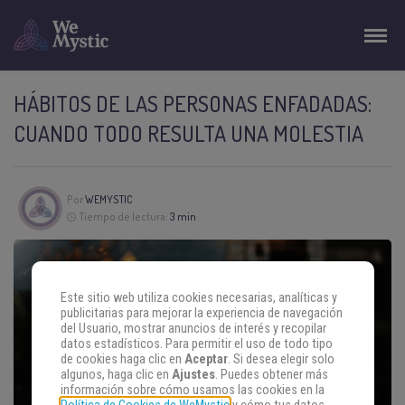
HÁBITOS DE LAS PERSONAS ENFADADAS:
CUANDO TODO RESULTA UNA MOLESTIA
Por
WEMYSTIC
Tiempo de lectura:
3 min
Este sitio web utiliza cookies necesarias, analíticas y
publicitarias para mejorar la experiencia de navegación
del Usuario, mostrar anuncios de interés y recopilar
datos estadísticos. Para permitir el uso de todo tipo
de cookies haga clic en
Aceptar
. Si desea elegir solo
algunos, haga clic en
Ajustes
. Puedes obtener más
información sobre cómo usamos las cookies en la