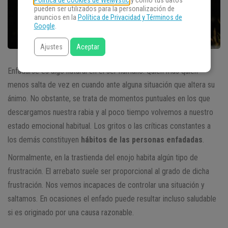
Política de Cookies de WeMystic
y cómo tus datos
pueden ser utilizados para la personalización de
anuncios en la
Política de Privacidad y Términos de
Google
.
Ajustes
Aceptar
Enfadarse es algo natural en el ser humano. Quien más quien
menos salta de vez en cuando ante alguna situación que altera su
ánimo. No obstante, se trata de momentos puntuales en los que
descargamos nuestra rabia y al poco tiempo volvemos a nuestro
estado emocional habitual. Los gritos o las críticas constantes a
los demás constituyen
hábitos de las personas enfadadas
.
Normalmente, en la trastienda del enojo habita algún tipo de
frustración. El arrebato suele ser proporcional al grado de dicha
frustración. Nos vemos incapaces de controlar una situación y
saltamos. En ocasiones el enfado puede resultar incluso saludable
si es originado por una causa razonable.