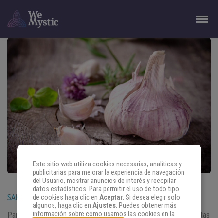
Este sitio web utiliza cookies necesarias, analíticas y
publicitarias para mejorar la experiencia de navegación
del Usuario, mostrar anuncios de interés y recopilar
datos estadísticos. Para permitir el uso de todo tipo
SAHUMAR CON AJO: ALEJA LAS ENERGÍAS NEGATIVAS
de cookies haga clic en
Aceptar
. Si desea elegir solo
algunos, haga clic en
Ajustes
. Puedes obtener más
información sobre cómo usamos las cookies en la
Para los practicantes de Magia Natural, el ajo es una de las plantas