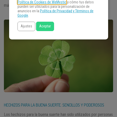
Política de Cookies de WeMystic
y cómo tus datos
más […]
pueden ser utilizados para la personalización de
anuncios en la
Política de Privacidad y Términos de
Google
.
Ajustes
Aceptar
HECHIZOS PARA LA BUENA SUERTE: SENCILLOS Y PODEROSOS
Los hechizos para la buena suerte han sido utilizados por personas