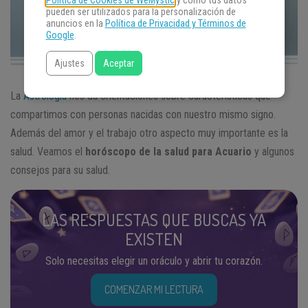
Política de Cookies de WeMystic
y cómo tus datos
pueden ser utilizados para la personalización de
anuncios en la
Política de Privacidad y Términos de
Google
.
Ajustes
Aceptar
La
Astrología
nos da orientaciones sobre características que
compartimos con personas nacidas con nuestro mismo signo.
Además del amor y el trabajo otro aspecto muy importante es la
salud. Veamos el
horóscopo de la salud para Acuario
y algunos
consejos para su salud.
LAS RESPUESTAS QUE BUSCAS YA
EXISTEN
Solo necesitas elegir un oráculo y abrir tu corazón.
COMENZAR MI LECTURA