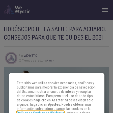
HORÓSCOPO DE LA SALUD PARA ACUARIO.
CONSEJOS PARA QUE TE CUIDES EL 2021
Por
WEMYSTIC
Tiempo de lectura:
4 min
Este sitio web utiliza cookies necesarias, analíticas y
publicitarias para mejorar la experiencia de navegación
del Usuario, mostrar anuncios de interés y recopilar
datos estadísticos. Para permitir el uso de todo tipo
de cookies haga clic en
Aceptar
. Si desea elegir solo
algunos, haga clic en
Ajustes
. Puedes obtener más
información sobre cómo usamos las cookies en la