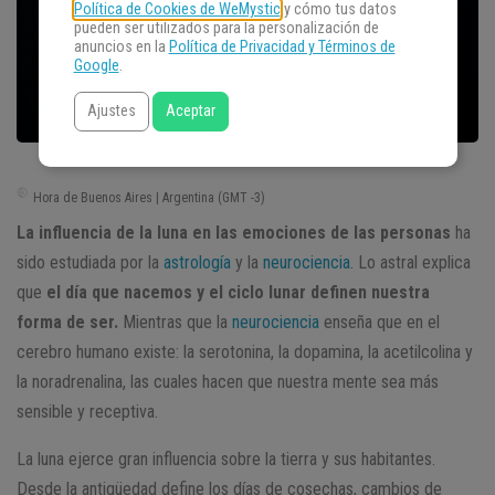
Política de Cookies de WeMystic
y cómo tus datos
pueden ser utilizados para la personalización de
anuncios en la
Política de Privacidad y Términos de
Google
.
Ajustes
Aceptar
Hora de Buenos Aires | Argentina (GMT -3)
La influencia de la luna en las emociones de las personas
ha
sido estudiada por la
astrología
y la
neurociencia
. Lo astral explica
que
el día que nacemos y el ciclo lunar definen nuestra
forma de ser.
Mientras que la
neurociencia
enseña que en el
cerebro humano existe: la serotonina, la dopamina, la acetilcolina y
la noradrenalina, las cuales hacen que nuestra mente sea más
sensible y receptiva.
La luna ejerce gran influencia sobre la tierra y sus habitantes.
Desde la antigüedad define los días de cosechas, cambios de