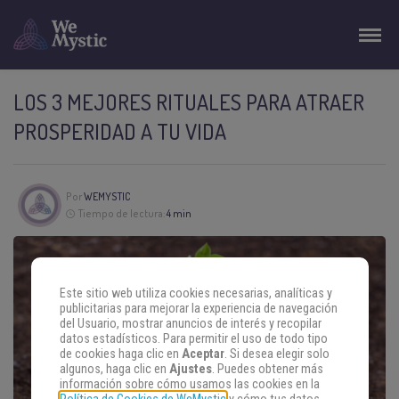
LOS 3 MEJORES RITUALES PARA ATRAER
PROSPERIDAD A TU VIDA
Por
WEMYSTIC
Tiempo de lectura:
4 min
Este sitio web utiliza cookies necesarias, analíticas y
publicitarias para mejorar la experiencia de navegación
del Usuario, mostrar anuncios de interés y recopilar
datos estadísticos. Para permitir el uso de todo tipo
de cookies haga clic en
Aceptar
. Si desea elegir solo
algunos, haga clic en
Ajustes
. Puedes obtener más
información sobre cómo usamos las cookies en la