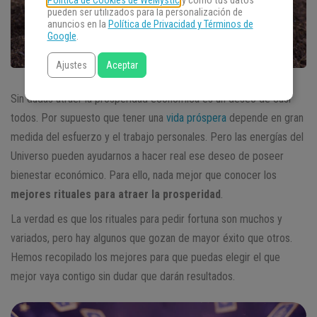
Política de Cookies de WeMystic
y cómo tus datos
pueden ser utilizados para la personalización de
anuncios en la
Política de Privacidad y Términos de
Google
.
Ajustes
Aceptar
Sin dudas atraer la prosperidad económica es un deseo de casi
todos. Por supuesto que tener una
vida próspera
depende en gran
medida del esfuerzo y el trabajo personales. Pero las energías del
Universo pueden ayudarnos a hacer real ese deseo de poseer
bienestar económico. Para ello, nada mejor que conocer los
mejores rituales para atraer la prosperidad
.
La verdad es que los rituales para pedir fortuna son muchos y
variados, pero hay algunos que gozan de mayor éxito que otros.
Hemos recopilado los mejores para que puedas elegir el que
mejor vaya contigo sin dudar que darán resultados.