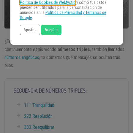
Política de Cookies de WeMystic
y cómo tus datos
pueden ser utilizados para la personalización de
anuncios en la
Política de Privacidad y Términos de
Google
.
Ajustes
Aceptar
¿Te ha pasado ver repetidamente los mismos números? Si
continuamente estás viendo
números triples
, también llamados
números angélicos
, te contamos qué mensajes se ocultan tras
ellos.
SECUENCIA DE NÚMEROS TRIPLES:
111 Tranquilidad
222 Resolución
333 Reequilibrar