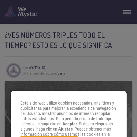
¿VES NÚMEROS TRIPLES TODO EL
TIEMPO? ESTO ES LO QUE SIGNIFICA
Por
WEMYSTIC
Tiempo de lectura:
5 min
Este sitio web utiliza cookies necesarias, analíticas y
publicitarias para mejorar la experiencia de navegación
del Usuario, mostrar anuncios de interés y recopilar
datos estadísticos. Para permitir el uso de todo tipo
de cookies haga clic en
Aceptar
. Si desea elegir solo
algunos, haga clic en
Ajustes
. Puedes obtener más
información sobre cómo usamos las cookies en la